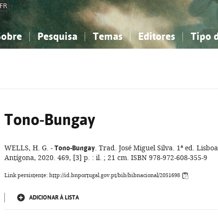
FR
Sobre
Pesquisa
Temas
Editores
Tipo 
obre a Bibliografia Nacional
imples
onhecimento, Informação...
onhecimento, Informação...
Combinada
A minha lista
Como utilizar
Filosofia, psicologia...
Filosofia, psicologia...
Perguntas frequente
iências sociais...
iências sociais...
Ciências exatas e naturais...
Ciências exatas e naturais...
rte, desporto...
rte, desporto...
Literatura, linguística...
Literatura, linguística...
Tono-Bungay
WELLS, H. G. -
Tono-Bungay
. Trad. José Miguel Silva. 1ª ed. Lisboa
Antígona, 2020. 469, [3] p. : il. ; 21 cm. ISBN 978-972-608-355-9
Link persistente: http://id.bnportugal.gov.pt/bib/bibnacional/2051698
ADICIONAR À LISTA