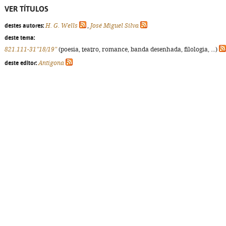
VER TÍTULOS
destes autores:
H. G. Wells
,
José Miguel Silva
deste tema:
821.111-31"18/19"
(poesia, teatro, romance, banda desenhada, filologia, ...)
deste editor:
Antígona