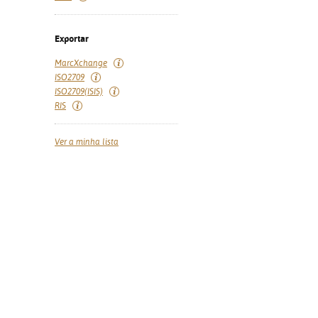
Exportar
MarcXchange
ISO2709
ISO2709(ISIS)
RIS
Ver a minha lista