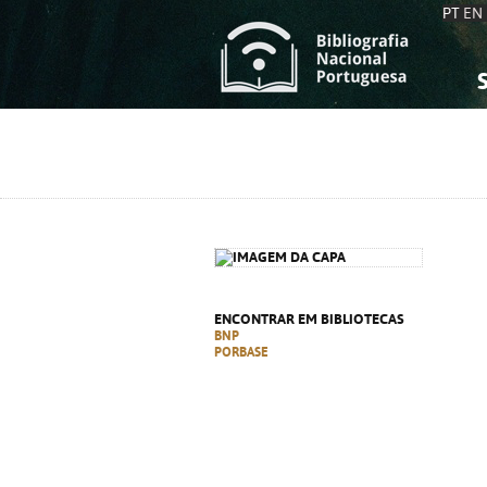
PT
EN
S
S
C
C
C
C
A
A
ENCONTRAR EM BIBLIOTECAS
BNP
PORBASE