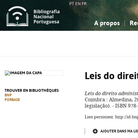
PT
EN
FR
A propos
Re
La Bibliographie Nationale
Simple
Connaissance, Information...
Connaissance, Information...
Avancée
Mes 
Sciences sociales...
Sciences sociales...
Arts, sport...
Arts, sport...
Leis do dire
TROUVER EN BIBLIOTHÈQUES
Leis do direito adminis
BNP
Coimbra : Almedina, 202
PORBASE
legislação). - ISBN 978
Lien persistant: http://id.
AJOUTER DANS MA LIS