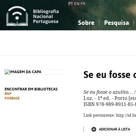
PT
EN
FR
Sobre
Pesquisa
Sobre a Bibliografia Nacional
Simples
Conhecimento, Informação...
Conhecimento, Informação...
Combinada
A
Ciências sociais...
Ciências sociais...
Arte, desporto...
Arte, desporto...
Se eu fosse o
ENCONTRAR EM BIBLIOTECAS
Se eu fosse o azulito...
/
BNP
Luz. - 1ª ed. - Porto [et
PORBASE
ISBN 978-989-8911-85-
Link persistente: http://id
ADICIONAR À LISTA