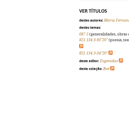
VER TÍTULOS
destes autores:
Maria Fernan
destes temas:
087.5
(generalidades, obras d
821.134.3-93"20"
(poesia, tea
821.134.3-34"20"
deste editor:
Esgotadas
desta coleção:
Bué