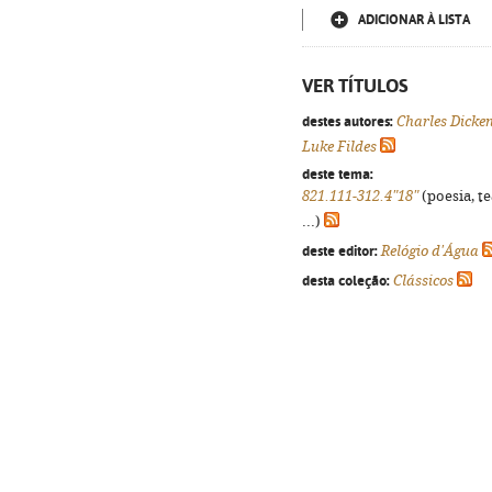
ADICIONAR À LISTA
VER TÍTULOS
destes autores:
Charles Dicke
Luke Fildes
deste tema:
821.111-312.4"18"
(poesia, t
...)
deste editor:
Relógio d'Água
desta coleção:
Clássicos