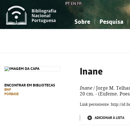
PT
EN
FR
Sobre
Pesquisa
Sobre a Bibliografia Nacional
Simples
Conhecimento, Informação...
Conhecimento, Informação...
Combinada
A
Ciências sociais...
Ciências sociais...
Arte, desporto...
Arte, desporto...
Inane
ENCONTRAR EM BIBLIOTECAS
Inane
/ Jorge M. Telhas. 
BNP
20 cm. - (Eufeme. Poesi
PORBASE
Link persistente: http://id
ADICIONAR À LISTA