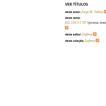
VER TÍTULOS
deste autor:
Jorge M. Telhas
deste tema:
821.134.3-1"20"
(poesia, teat
deste editor:
Eufeme
desta coleção:
Eufeme