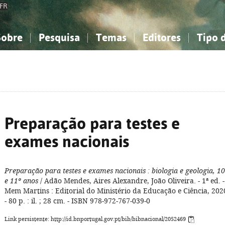
FR
Sobre
Pesquisa
Temas
Editores
Tipo 
obre a Bibliografia Nacional
imples
onhecimento, Informação...
onhecimento, Informação...
Combinada
A minha lista
Como utilizar
Filosofia, psicologia...
Filosofia, psicologia...
Perguntas frequente
iências sociais...
iências sociais...
Ciências exatas e naturais...
Ciências exatas e naturais...
rte, desporto...
rte, desporto...
Literatura, linguística...
Literatura, linguística...
Preparação para testes e
exames nacionais
Preparação para testes e exames nacionais
: biologia e geologia, 10
e 11º anos
/ Adão Mendes, Aires Alexandre, João Oliveira. - 1ª ed. -
Mem Martins : Editorial do Ministério da Educação e Ciência, 202
- 80 p. : il. ; 28 cm. - ISBN 978-972-767-039-0
Link persistente: http://id.bnportugal.gov.pt/bib/bibnacional/2052469