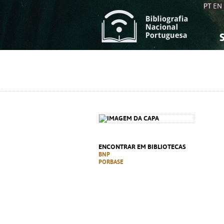
PT
EN
S
S
C
C
C
C
A
A
ENCONTRAR EM BIBLIOTECAS
BNP
PORBASE