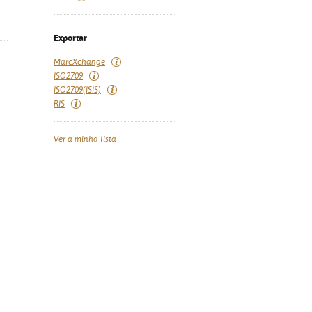
Exportar
MarcXchange
ISO2709
ISO2709(ISIS)
RIS
Ver a minha lista