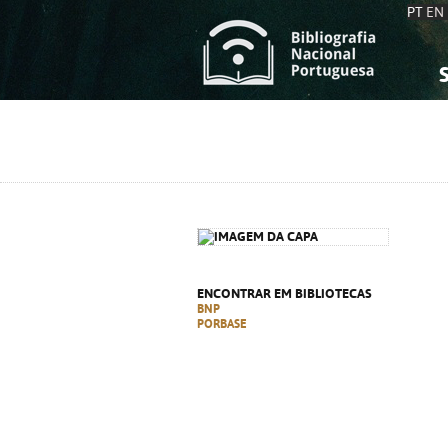
PT
EN
S
S
C
C
C
C
A
A
ENCONTRAR EM BIBLIOTECAS
BNP
PORBASE