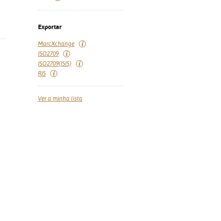
Exportar
MarcXchange
ISO2709
ISO2709(ISIS)
RIS
Ver a minha lista