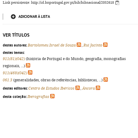
Link persistente: http://id.bnportugal.gov.pt/bib/bibnacional/2052618
ADICIONAR À LISTA
VER TÍTULOS
destes autores:
Bartolomeu Israel de Souza
,
Rui Jacinto
destes temas:
911(81)(042)
(história de Portugal e do Mundo, geografia, monografias
regionais, ...)
911(469)(042)
061.3
(generalidades, obras de referências, bibliotecas, ...)
destes editores:
Centro de Estudos Ibéricos
,
Âncora
desta coleção:
Iberografias