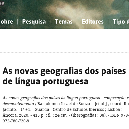
FR
Sobre
Pesquisa
Temas
Editores
Tipo 
obre a Bibliografia Nacional
imples
onhecimento, Informação...
onhecimento, Informação...
Combinada
A minha lista
Como utilizar
Filosofia, psicologia...
Filosofia, psicologia...
Perguntas frequente
iências sociais...
iências sociais...
Ciências exatas e naturais...
Ciências exatas e naturais...
rte, desporto...
rte, desporto...
Literatura, linguística...
Literatura, linguística...
As novas geografias dos países
de língua portuguesa
As novas geografias dos países de língua portuguesa
: cooperação e
desenvolvimento
/ Bartolomeu Israel de Souza... [et al.] ; coord. Ru
Jacinto. - 1ª ed. - Guarda : Centro de Estudos Ibéricos ; Lisboa :
Âncora, 2020. - 415 p. : il. ; 24 cm. - (Iberografias ; 38). - ISBN 978-
972-780-720-8