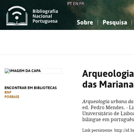
PT
EN
FR
Sobre
Pesquisa
Sobre a Bibliografia Nacional
Simples
Conhecimento, Informação...
Conhecimento, Informação...
Combinada
A
Ciências sociais...
Ciências sociais...
Arte, desporto...
Arte, desporto...
Arqueologia
das Mariana
ENCONTRAR EM BIBLIOTECAS
BNP
PORBASE
Arqueologia urbana da 
ed. Pedro Mendes. - Lis
Universitário de Lisboa, 
bilingue em português 
Link persistente: http://id