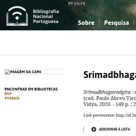
PT
EN
FR
Sobre
Pesquisa
Sobre a Bibliografia Nacional
Simples
Conhecimento, Informação...
Conhecimento, Informação...
Combinada
A
Ciências sociais...
Ciências sociais...
Arte, desporto...
Arte, desporto...
Srimadbhag
ENCONTRAR EM BIBLIOTECAS
Srimadbhagavadgita
: 
BNP
trad. Paulo Abreu Vieira
PORBASE
Vidya, 2020. - 549 p. ;
Link persistente: http://id
ADICIONAR À LISTA