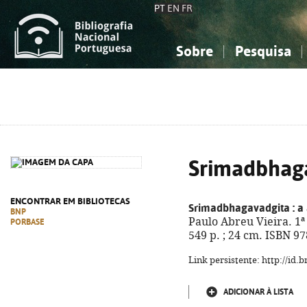
PT
EN
FR
Sobre
Pesquisa
Sobre a Bibliografia Nacional
Simples
Conhecimento, Informação...
Conhecimento, Informação...
Combinada
A
Ciências sociais...
Ciências sociais...
Arte, desporto...
Arte, desporto...
Srimadbhag
ENCONTRAR EM BIBLIOTECAS
Srimadbhagavadgita
: a
BNP
Paulo Abreu Vieira. 1ª 
PORBASE
549 p. ; 24 cm. ISBN 9
Link persistente: http://id
ADICIONAR À LISTA