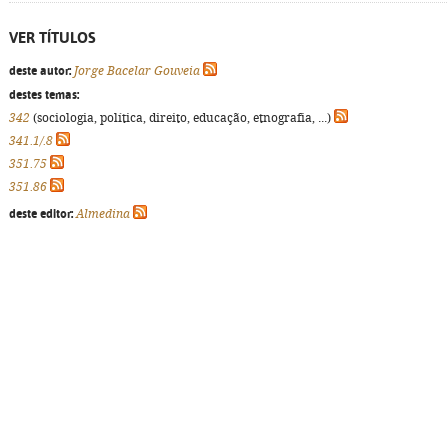
VER TÍTULOS
deste autor:
Jorge Bacelar Gouveia
destes temas:
342
(sociologia, política, direito, educação, etnografia, ...)
341.1/.8
351.75
351.86
deste editor:
Almedina