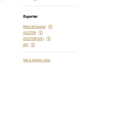
Exportar
MarcXchange
ISO2709
ISO2709(ISIS)
RIS
Ver a minha lista