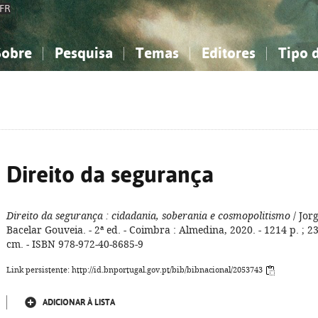
FR
Sobre
Pesquisa
Temas
Editores
Tipo 
obre a Bibliografia Nacional
imples
onhecimento, Informação...
onhecimento, Informação...
Combinada
A minha lista
Como utilizar
Filosofia, psicologia...
Filosofia, psicologia...
Perguntas frequente
iências sociais...
iências sociais...
Ciências exatas e naturais...
Ciências exatas e naturais...
rte, desporto...
rte, desporto...
Literatura, linguística...
Literatura, linguística...
Direito da segurança
Direito da segurança
: cidadania, soberania e cosmopolitismo
/ Jor
Bacelar Gouveia. - 2ª ed. - Coimbra : Almedina, 2020. - 1214 p. ; 2
cm. - ISBN 978-972-40-8685-9
Link persistente: http://id.bnportugal.gov.pt/bib/bibnacional/2053743
ADICIONAR À LISTA