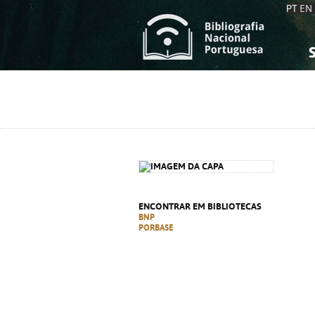
PT
EN
S
S
C
C
C
C
A
A
ENCONTRAR EM BIBLIOTECAS
BNP
PORBASE