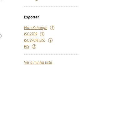
Exportar
MarcXchange
ISO2709
)
ISO2709(ISIS)
RIS
Ver a minha lista