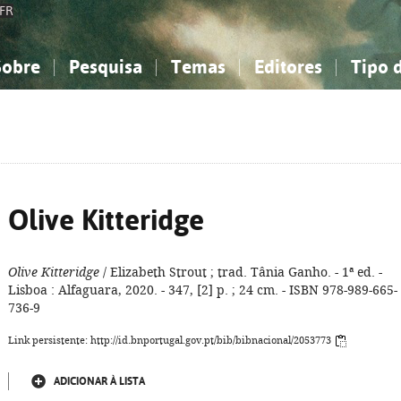
FR
Sobre
Pesquisa
Temas
Editores
Tipo 
obre a Bibliografia Nacional
imples
onhecimento, Informação...
onhecimento, Informação...
Combinada
A minha lista
Como utilizar
Filosofia, psicologia...
Filosofia, psicologia...
Perguntas frequente
iências sociais...
iências sociais...
Ciências exatas e naturais...
Ciências exatas e naturais...
rte, desporto...
rte, desporto...
Literatura, linguística...
Literatura, linguística...
Olive Kitteridge
Olive Kitteridge
/ Elizabeth Strout ; trad. Tânia Ganho. - 1ª ed. -
Lisboa : Alfaguara, 2020. - 347, [2] p. ; 24 cm. - ISBN 978-989-665-
736-9
Link persistente: http://id.bnportugal.gov.pt/bib/bibnacional/2053773
ADICIONAR À LISTA