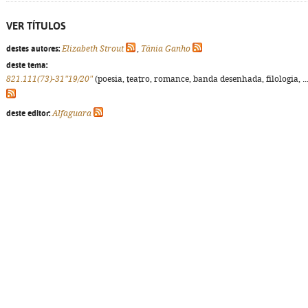
VER TÍTULOS
destes autores:
Elizabeth Strout
,
Tânia Ganho
deste tema:
821.111(73)-31"19/20"
(poesia, teatro, romance, banda desenhada, filologia, ...
deste editor:
Alfaguara