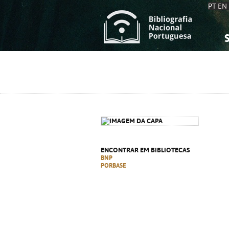
PT
EN
S
S
C
C
C
C
A
A
ENCONTRAR EM BIBLIOTECAS
BNP
PORBASE