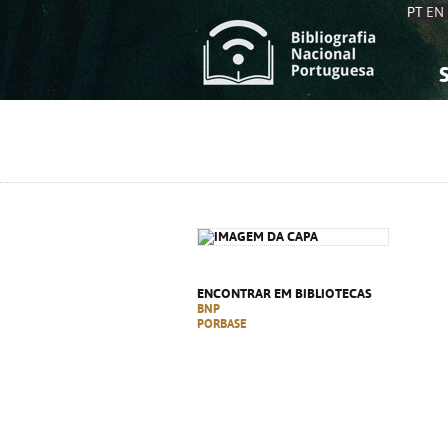
PT
EN
S
S
C
C
C
C
A
A
ENCONTRAR EM BIBLIOTECAS
BNP
PORBASE