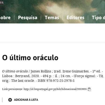
FR
Sobre
Pesquisa
Temas
Editores
Tipo 
obre a Bibliografia Nacional
imples
onhecimento, Informação...
onhecimento, Informação...
Combinada
A minha lista
Como utilizar
Filosofia, psicologia...
Filosofia, psicologia...
Perguntas frequente
iências sociais...
iências sociais...
Ciências exatas e naturais...
Ciências exatas e naturais...
rte, desporto...
rte, desporto...
Literatura, linguística...
Literatura, linguística...
O último oráculo
O último oráculo
/ James Rollins ; trad. Irene Guimarães. - 1ª ed. -
Lisboa : Bertrand, 2020. - 494 p. : il. ; 24 cm. - (Força sigma). - Tít.
orig.: The last oracle. - ISBN 978-972-25-2978-5
Link persistente: http://id.bnportugal.gov.pt/bib/bibnacional/2053935
ADICIONAR À LISTA