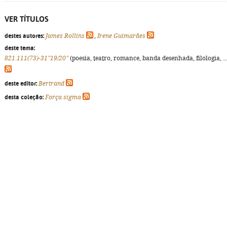
VER TÍTULOS
destes autores:
James Rollins
,
Irene Guimarães
deste tema:
821.111(73)-31"19/20"
(poesia, teatro, romance, banda desenhada, filologia, ...
deste editor:
Bertrand
desta coleção:
Força sigma