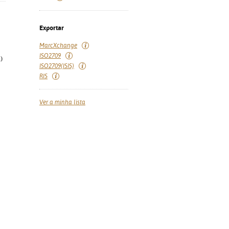
Exportar
MarcXchange
ISO2709
)
ISO2709(ISIS)
RIS
Ver a minha lista