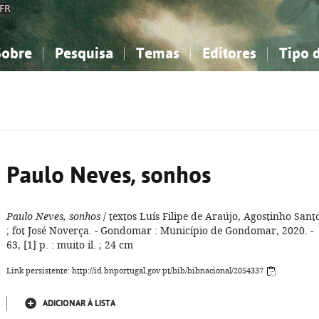
FR
Sobre
Pesquisa
Temas
Editores
Tipo 
obre a Bibliografia Nacional
imples
onhecimento, Informação...
onhecimento, Informação...
Combinada
A minha lista
Como utilizar
Filosofia, psicologia...
Filosofia, psicologia...
Perguntas frequente
iências sociais...
iências sociais...
Ciências exatas e naturais...
Ciências exatas e naturais...
rte, desporto...
rte, desporto...
Literatura, linguística...
Literatura, linguística...
Paulo Neves, sonhos
Paulo Neves, sonhos
/ textos Luís Filipe de Araújo, Agostinho Sant
; fot José Noverça. - Gondomar : Município de Gondomar, 2020. -
63, [1] p. : muito il. ; 24 cm
Link persistente: http://id.bnportugal.gov.pt/bib/bibnacional/2054337
ADICIONAR À LISTA