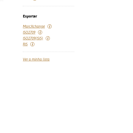
Exportar
MarcXchange
ISO2709
ISO2709(ISIS)
RIS
Ver a minha lista