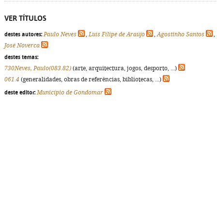
VER TÍTULOS
destes autores:
Paulo Neves
,
Luís Filipe de Araújo
,
Agostinho Santos
,
José Noverca
destes temas:
730Neves, Paulo(083.82)
(arte, arquitectura, jogos, desporto, ...)
061.4
(generalidades, obras de referências, bibliotecas, ...)
deste editor:
Município de Gondomar