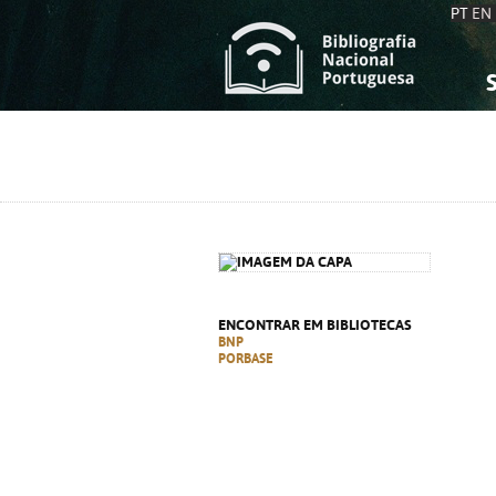
PT
EN
S
S
C
C
C
C
A
A
ENCONTRAR EM BIBLIOTECAS
BNP
PORBASE