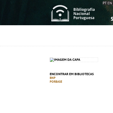
PT
EN
S
S
C
C
C
C
A
A
ENCONTRAR EM BIBLIOTECAS
BNP
PORBASE