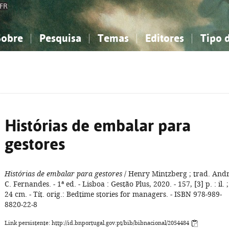
FR
Sobre
Pesquisa
Temas
Editores
Tipo 
obre a Bibliografia Nacional
imples
onhecimento, Informação...
onhecimento, Informação...
Combinada
A minha lista
Como utilizar
Filosofia, psicologia...
Filosofia, psicologia...
Perguntas frequente
iências sociais...
iências sociais...
Ciências exatas e naturais...
Ciências exatas e naturais...
rte, desporto...
rte, desporto...
Literatura, linguística...
Literatura, linguística...
Histórias de embalar para
gestores
Histórias de embalar para gestores
/ Henry Mintzberg ; trad. And
C. Fernandes. - 1ª ed. - Lisboa : Gestão Plus, 2020. - 157, [3] p. : il. ;
24 cm. - Tít. orig.: Bedtime stories for managers. - ISBN 978-989-
8820-22-8
Link persistente: http://id.bnportugal.gov.pt/bib/bibnacional/2054484