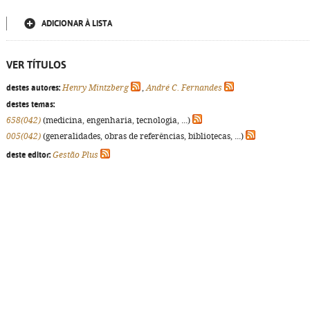
ADICIONAR À LISTA
VER TÍTULOS
destes autores:
Henry Mintzberg
,
André C. Fernandes
destes temas:
658(042)
(medicina, engenharia, tecnologia, ...)
005(042)
(generalidades, obras de referências, bibliotecas, ...)
deste editor:
Gestão Plus