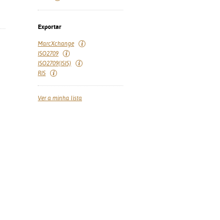
Exportar
MarcXchange
ISO2709
ISO2709(ISIS)
RIS
Ver a minha lista