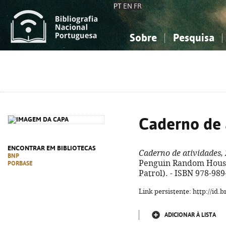
PT
EN
FR
Sobre
Pesquisa
Sobre a Bibliografia Nacional
Simples
Conhecimento, Informação...
Conhecimento, Informação...
Combinada
A
Ciências sociais...
Ciências sociais...
Arte, desporto...
Arte, desporto...
Caderno de 
ENCONTRAR EM BIBLIOTECAS
Caderno de atividades,
BNP
Penguin Random House, 2
PORBASE
Patrol). - ISBN 978-98
Link persistente: http://id
ADICIONAR À LISTA