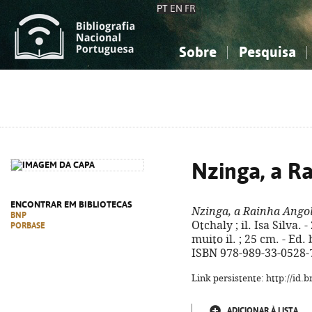
PT
EN
FR
Sobre
Pesquisa
Sobre a Bibliografia Nacional
Simples
Conhecimento, Informação...
Conhecimento, Informação...
Combinada
A
Ciências sociais...
Ciências sociais...
Arte, desporto...
Arte, desporto...
Nzinga, a R
ENCONTRAR EM BIBLIOTECAS
Nzinga, a Rainha Ango
BNP
Otchaly ; il. Isa Silva. - 
PORBASE
muito il. ; 25 cm. - Ed.
ISBN 978-989-33-0528-
Link persistente: http://id
ADICIONAR À LISTA