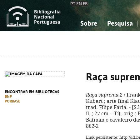
PT
EN
FR
Sobre
Pesquisa
Sobre a Bibliografia Nacional
Simples
Conhecimento, Informação...
Conhecimento, Informação...
Combinada
A
Ciências sociais...
Ciências sociais...
Arte, desporto...
Arte, desporto...
Raça supre
ENCONTRAR EM BIBLIOTECAS
Raça suprema 2
/ Frank
BNP
Kubert ; arte final Kla
PORBASE
trad. Filipe Faria. - [S.l
il. ; 27 cm. - Tít. orig
Batman o cavaleiro das 
862-2
Link persistente: http://id