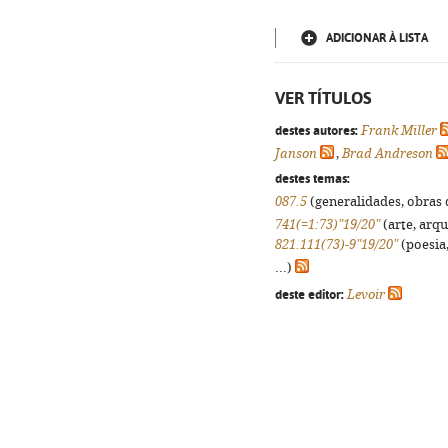
ADICIONAR À LISTA
VER TÍTULOS
destes autores:
Frank Miller
Janson
,
Brad Andreson
destes temas:
087.5
(generalidades, obras d
741(=1:73)"19/20"
(arte, arqu
821.111(73)-9"19/20"
(poesia,
...)
deste editor:
Levoir