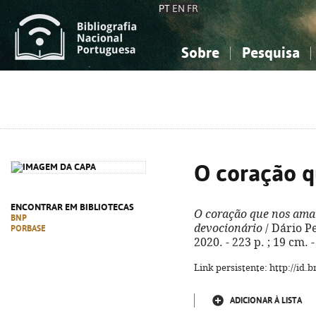
PT
EN
FR
Sobre
Pesquisa
Sobre a Bibliografia Nacional
Simples
Conhecimento, Informação...
Conhecimento, Informação...
Combinada
A
Ciências sociais...
Ciências sociais...
Arte, desporto...
Arte, desporto...
O coração 
ENCONTRAR EM BIBLIOTECAS
O coração que nos ama
BNP
devocionário
/ Dário Pe
PORBASE
2020. - 223 p. ; 19 cm.
Link persistente: http://id
ADICIONAR À LISTA