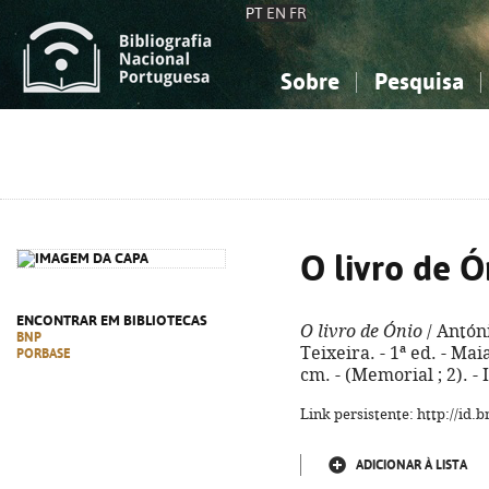
PT
EN
FR
Sobre
Pesquisa
Sobre a Bibliografia Nacional
Simples
Conhecimento, Informação...
Conhecimento, Informação...
Combinada
A
Ciências sociais...
Ciências sociais...
Arte, desporto...
Arte, desporto...
O livro de Ó
ENCONTRAR EM BIBLIOTECAS
O livro de Ónio
/ Antón
BNP
Teixeira. - 1ª ed. - Mai
PORBASE
cm. - (Memorial ; 2). -
Link persistente: http://id
ADICIONAR À LISTA