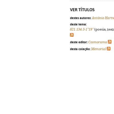
VER TÍTULOS
destes autores:
António Hart
deste tema:
821.134.3-1"19"
(poesia, teat
deste editor:
Cosmorama
desta coleção:
Memorial