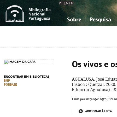
PT
EN
FR
Sobre
Pesquisa
Sobre a Bibliografia Nacional
Simples
Conhecimento, Informação...
Conhecimento, Informação...
Combinada
A
Ciências sociais...
Ciências sociais...
Arte, desporto...
Arte, desporto...
Os vivos e o
ENCONTRAR EM BIBLIOTECAS
AGUALUSA, José Eduar
BNP
Lisboa : Quetzal, 2020.
PORBASE
Eduardo Agualusa). IS
Link persistente: http://id
ADICIONAR À LISTA