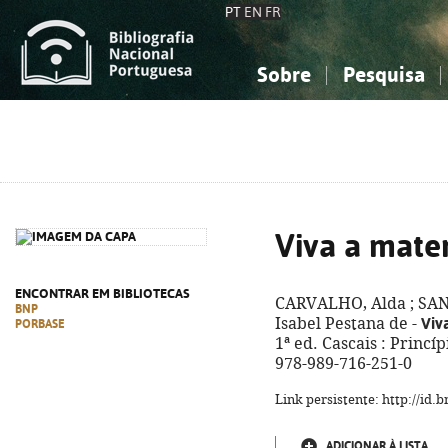
PT
EN
FR
Sobre
Pesquisa
Sobre a Bibliografia Nacional
Simples
Conhecimento, Informação...
Conhecimento, Informação...
Combinada
A
Ciências sociais...
Ciências sociais...
Arte, desporto...
Arte, desporto...
Viva a mate
ENCONTRAR EM BIBLIOTECAS
CARVALHO, Alda ; SAN
BNP
Viv
Isabel Pestana de -
PORBASE
1ª ed. Cascais : Princípi
978-989-716-251-0
Link persistente: http://id
ADICIONAR À LISTA