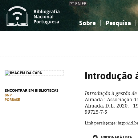
PT
EN
FR
Sobre
Pesquisa
Sobre a Bibliografia Nacional
Simples
Conhecimento, Informação...
Conhecimento, Informação...
Combinada
A
Ciências sociais...
Ciências sociais...
Arte, desporto...
Arte, desporto...
Introdução 
ENCONTRAR EM BIBLIOTECAS
Introdução à gestão de
BNP
Almada : Associação d
PORBASE
Almada, D.L. 2020. - 194
99725-7-5
Link persistente: http://id
ADICIONAR À LISTA