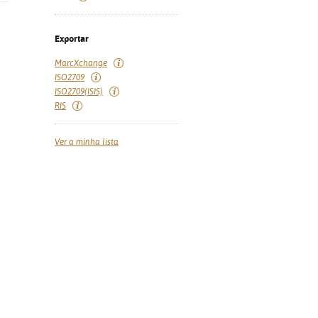
Exportar
MarcXchange
ISO2709
ISO2709(ISIS)
RIS
Ver a minha lista