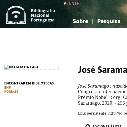
PT
EN
FR
Sobre
Pesquisa
Sobre a Bibliografia Nacional
Simples
Conhecimento, Informação...
Conhecimento, Informação...
Combinada
A
Ciências sociais...
Ciências sociais...
Arte, desporto...
Arte, desporto...
José Saram
ENCONTRAR EM BIBLIOTECAS
José Saramago
: nascid
BNP
Congresso Internacion
PORBASE
Prémio Nobel" ; org. Car
Saramago, 2020. - 253 
Link persistente: http://id
ADICIONAR À LISTA