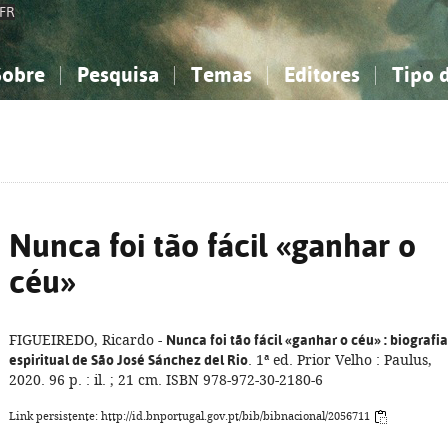
FR
Sobre
Pesquisa
Temas
Editores
Tipo 
obre a Bibliografia Nacional
imples
onhecimento, Informação...
onhecimento, Informação...
Combinada
A minha lista
Como utilizar
Filosofia, psicologia...
Filosofia, psicologia...
Perguntas frequente
iências sociais...
iências sociais...
Ciências exatas e naturais...
Ciências exatas e naturais...
rte, desporto...
rte, desporto...
Literatura, linguística...
Literatura, linguística...
Nunca foi tão fácil «ganhar o
céu»
FIGUEIREDO, Ricardo -
Nunca foi tão fácil «ganhar o céu»
: biografia
espiritual de São José Sánchez del Rio
. 1ª ed. Prior Velho : Paulus,
2020. 96 p. : il. ; 21 cm. ISBN 978-972-30-2180-6
Link persistente: http://id.bnportugal.gov.pt/bib/bibnacional/2056711