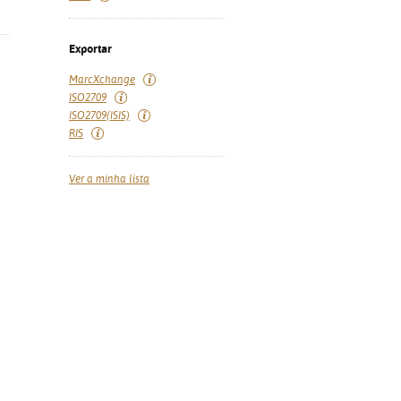
Exportar
MarcXchange
ISO2709
ISO2709(ISIS)
RIS
Ver a minha lista