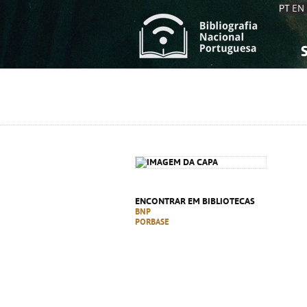
PT
EN
S
S
C
C
C
C
A
A
ENCONTRAR EM BIBLIOTECAS
BNP
PORBASE