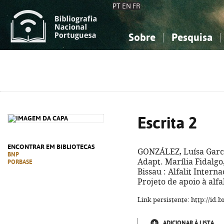
PT
EN
FR
Sobre
Pesquisa
Sobre a Bibliografia Nacional
Simples
Conhecimento, Informação...
Conhecimento, Informação...
Combinada
A
Ciências sociais...
Ciências sociais...
Arte, desporto...
Arte, desporto...
Escrita 2
ENCONTRAR EM BIBLIOTECAS
GONZÁLEZ, Luísa Garc
BNP
Adapt. Marília Fidalgo,
PORBASE
Bissau : Alfalit Internac
Projeto de apoio à alfa
Link persistente: http://id
ADICIONAR À LISTA