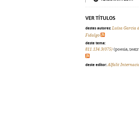
VER TÍTULOS
destes autores:
Luísa Garcia 
Fidalgo
deste tema:
811.134.3(075)
(poesia, teatr
deste editor:
Alfalit Internaci