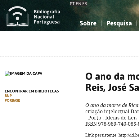
PT
EN
FR
Sobre
Pesquisa
Sobre a Bibliografia Nacional
Simples
Conhecimento, Informação...
Conhecimento, Informação...
Combinada
A
Ciências sociais...
Ciências sociais...
Arte, desporto...
Arte, desporto...
O ano da mo
Reis, José 
ENCONTRAR EM BIBLIOTECAS
BNP
PORBASE
O ano da morte de Rica
criação intelectual Dan
- Porto : Ideias de Ler,
ISBN 978-989-740-085-
Link persistente: http://id