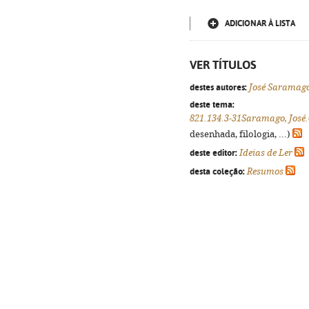
ADICIONAR À LISTA
VER TÍTULOS
destes autores:
José Saramag
deste tema:
821.134.3-31Saramago, José.
desenhada, filologia, ...)
deste editor:
Ideias de Ler
desta coleção:
Resumos