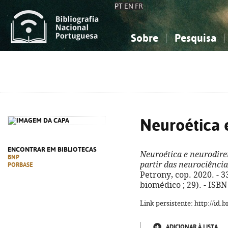
PT
EN
FR
Sobre
Pesquisa
Sobre a Bibliografia Nacional
Simples
Conhecimento, Informação...
Conhecimento, Informação...
Combinada
A
Ciências sociais...
Ciências sociais...
Arte, desporto...
Arte, desporto...
Neuroética 
ENCONTRAR EM BIBLIOTECAS
Neuroética e neurodire
BNP
partir das neurociência
PORBASE
Petrony, cop. 2020. - 33
biomédico ; 29). - ISB
Link persistente: http://id
ADICIONAR À LISTA