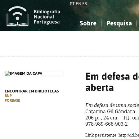
PT
EN
FR
Sobre
Pesquisa
Sobre a Bibliografia Nacional
Simples
Conhecimento, Informação...
Conhecimento, Informação...
Combinada
A
Ciências sociais...
Ciências sociais...
Arte, desporto...
Arte, desporto...
Em defesa d
aberta
ENCONTRAR EM BIBLIOTECAS
BNP
PORBASE
Em defesa de uma soci
Catarina Gil Gândara. -
206 p. ; 24 cm. - Tít. o
978-989-668-903-2
Link persistente: http://id