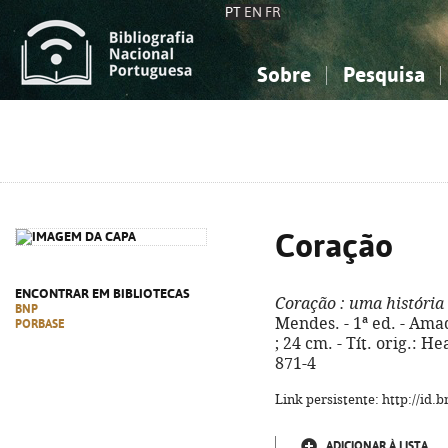
PT
EN
FR
Sobre
Pesquisa
Sobre a Bibliografia Nacional
Simples
Conhecimento, Informação...
Conhecimento, Informação...
Combinada
A
Ciências sociais...
Ciências sociais...
Arte, desporto...
Arte, desporto...
Coração
ENCONTRAR EM BIBLIOTECAS
Coração
: uma história
BNP
Mendes. - 1ª ed. - Amado
PORBASE
; 24 cm. - Tít. orig.: H
871-4
Link persistente: http://id
ADICIONAR À LISTA