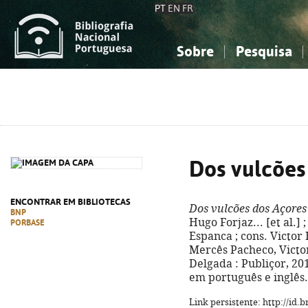
PT
EN
FR
Sobre
Pesquisa
Sobre a Bibliografia Nacional
Simples
Conhecimento, Informação...
Conhecimento, Informação...
Combinada
A
Ciências sociais...
Ciências sociais...
Arte, desporto...
Arte, desporto...
Dos vulcões
ENCONTRAR EM BIBLIOTECAS
Dos vulcões dos Açores
BNP
Hugo Forjaz... [et al.]
PORBASE
Espanca ; cons. Victor
Mercês Pacheco, Victor
Delgada : Publiçor, 2019
em português e inglês.
Link persistente: http://id