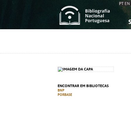
PT
EN
S
S
C
C
C
C
A
A
ENCONTRAR EM BIBLIOTECAS
BNP
PORBASE