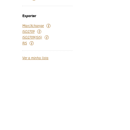
Exportar
MarcXchange
ISO2709
ISO2709(ISIS)
RIS
Ver a minha lista