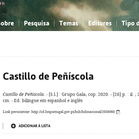
FR
Sobre
Pesquisa
Temas
Editores
Tipo 
obre a Bibliografia Nacional
imples
onhecimento, Informação...
onhecimento, Informação...
Combinada
A minha lista
Como utilizar
Filosofia, psicologia...
Filosofia, psicologia...
Perguntas frequente
iências sociais...
iências sociais...
Ciências exatas e naturais...
Ciências exatas e naturais...
rte, desporto...
rte, desporto...
Literatura, linguística...
Literatura, linguística...
Castillo de Peñíscola
Castillo de Peñíscola
. - [S.l.] : Grupo Gala, cop. 2020. - [26] p. : il. ; 
cm. - Ed. bilingue em espanhol e inglês
Link persistente: http://id.bnportugal.gov.pt/bib/bibnacional/2058060
ADICIONAR À LISTA