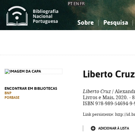
PT
EN
FR
Sobre
Pesquisa
Sobre a Bibliografia Nacional
Simples
Conhecimento, Informação...
Conhecimento, Informação...
Combinada
A
Ciências sociais...
Ciências sociais...
Arte, desporto...
Arte, desporto...
Liberto Cruz
ENCONTRAR EM BIBLIOTECAS
Liberto Cruz
/ Alexandre
BNP
Livros e Mais, 2020. - 82,
PORBASE
ISBN 978-989-54694-9-
Link persistente: http://id
ADICIONAR À LISTA