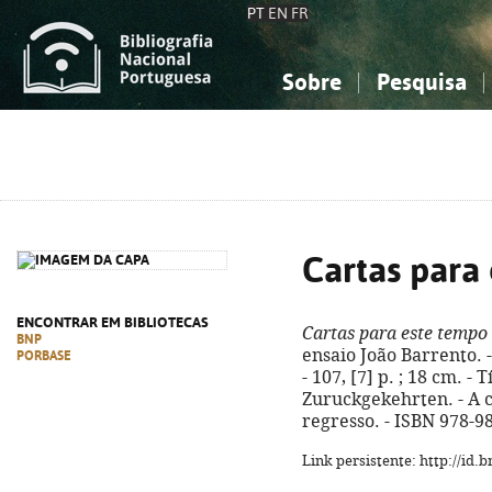
PT
EN
FR
Sobre
Pesquisa
Sobre a Bibliografia Nacional
Simples
Conhecimento, Informação...
Conhecimento, Informação...
Combinada
A
Ciências sociais...
Ciências sociais...
Arte, desporto...
Arte, desporto...
Cartas para
ENCONTRAR EM BIBLIOTECAS
Cartas para este tempo
BNP
ensaio João Barrento. -
PORBASE
- 107, [7] p. ; 18 cm. - 
Zuruckgekehrten. - A 
regresso. - ISBN 978-9
Link persistente: http://id