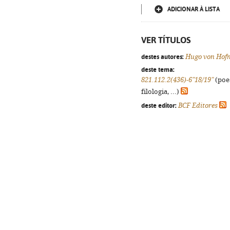
ADICIONAR À LISTA
VER TÍTULOS
destes autores:
Hugo von Hof
deste tema:
821.112.2(436)-6"18/19"
(poes
filologia, ...)
deste editor:
BCF Editores