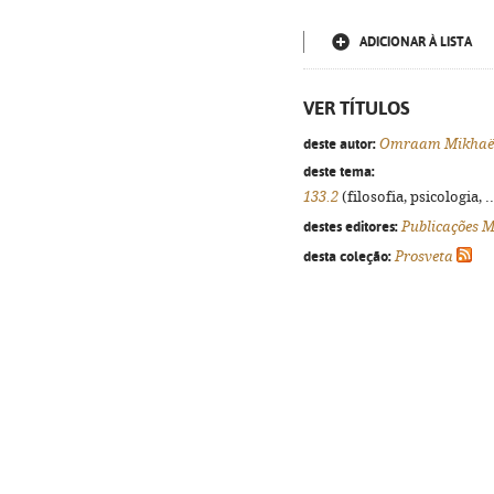
ADICIONAR À LISTA
VER TÍTULOS
deste autor:
Omraam Mikhaël
deste tema:
133.2
(filosofia, psicologia, .
destes editores:
Publicações M
desta coleção:
Prosveta