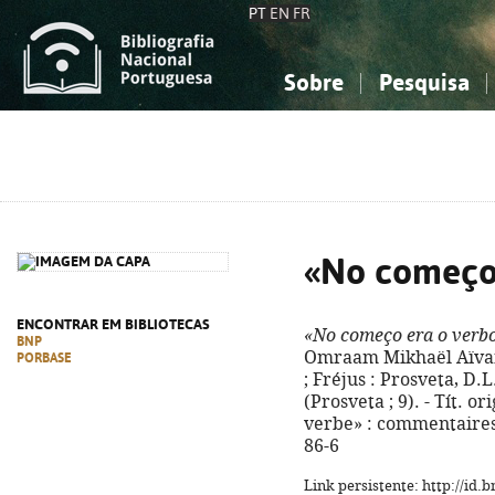
PT
EN
FR
Sobre
Pesquisa
Sobre a Bibliografia Nacional
Simples
Conhecimento, Informação...
Conhecimento, Informação...
Combinada
A
Ciências sociais...
Ciências sociais...
Arte, desporto...
Arte, desporto...
«No começo 
ENCONTRAR EM BIBLIOTECAS
«No começo era o verbo
BNP
Omraam Mikhaël Aïvanh
PORBASE
; Fréjus : Prosveta, D.L. 
(Prosveta ; 9). - Tít. 
verbe» : commentaires 
86-6
Link persistente: http://id