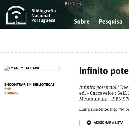
PT
EN
FR
Sobre
Pesquisa
Sobre a Bibliografia Nacional
Simples
Conhecimento, Informação...
Conhecimento, Informação...
Combinada
A
Ciências sociais...
Ciências sociais...
Arte, desporto...
Arte, desporto...
Infinito pot
ENCONTRAR EM BIBLIOTECAS
Infinito potencial
/ Dee
BNP
ed. - Carcavelos : Self, 2
PORBASE
Metahuman. - ISBN 97
Link persistente: http://id
ADICIONAR À LISTA