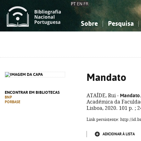
PT
EN
FR
Sobre
Pesquisa
Sobre a Bibliografia Nacional
Simples
Conhecimento, Informação...
Conhecimento, Informação...
Combinada
A
Ciências sociais...
Ciências sociais...
Arte, desporto...
Arte, desporto...
Mandato
ENCONTRAR EM BIBLIOTECAS
Mandato
ATAÍDE, Rui -
BNP
Académica da Faculdad
PORBASE
Lisboa, 2020. 101 p. ;
Link persistente: http://id
ADICIONAR À LISTA