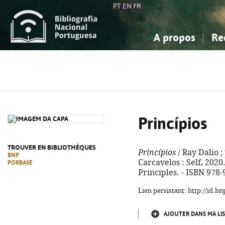
PT
EN
FR
A propos
Re
La Bibliographie Nationale
Simple
Connaissance, Information...
Connaissance, Information...
Avancée
Mes 
Sciences sociales...
Sciences sociales...
Arts, sport...
Arts, sport...
Princípios
TROUVER EN BIBLIOTHÈQUES
Princípios
/ Ray Dalio ; 
BNP
Carcavelos : Self, 2020. -
PORBASE
Principles. - ISBN 978
Lien persistant: http://id.
AJOUTER DANS MA LIS