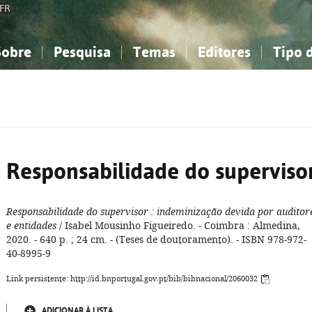
FR
Sobre
Pesquisa
Temas
Editores
Tipo 
obre a Bibliografia Nacional
imples
onhecimento, Informação...
onhecimento, Informação...
Combinada
A minha lista
Como utilizar
Filosofia, psicologia...
Filosofia, psicologia...
Perguntas frequente
iências sociais...
iências sociais...
Ciências exatas e naturais...
Ciências exatas e naturais...
rte, desporto...
rte, desporto...
Literatura, linguística...
Literatura, linguística...
Responsabilidade do superviso
Responsabilidade do supervisor
: indeminização devida por auditor
e entidades
/ Isabel Mousinho Figueiredo. - Coimbra : Almedina,
2020. - 640 p. ; 24 cm. - (Teses de doutoramento). - ISBN 978-972-
40-8995-9
Link persistente: http://id.bnportugal.gov.pt/bib/bibnacional/2060032
ADICIONAR À LISTA