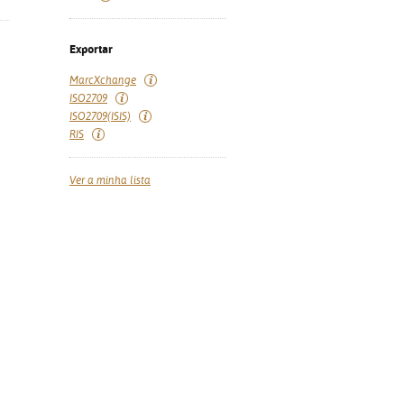
Exportar
MarcXchange
ISO2709
ISO2709(ISIS)
RIS
Ver a minha lista