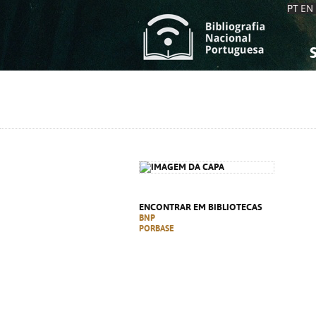
PT
EN
S
S
C
C
C
C
A
A
ENCONTRAR EM BIBLIOTECAS
BNP
PORBASE