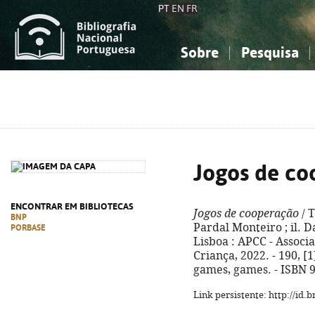
PT
EN
FR
Sobre
Pesquisa
Sobre a Bibliografia Nacional
Simples
Conhecimento, Informação...
Conhecimento, Informação...
Combinada
A
Ciências sociais...
Ciências sociais...
Arte, desporto...
Arte, desporto...
Jogos de co
ENCONTRAR EM BIBLIOTECAS
Jogos de cooperação
/ 
BNP
Pardal Monteiro ; il. D
PORBASE
Lisboa : APCC - Associ
Criança, 2022. - 190, [1]
games, games. - ISBN 
Link persistente: http://id