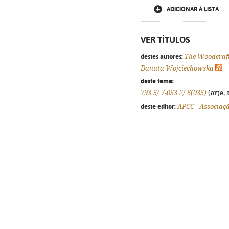
ADICIONAR À LISTA
VER TÍTULOS
destes autores:
The Woodcraft
Danuta Wojciechowska
deste tema:
793.5/.7-053.2/.6(035)
(arte, 
deste editor:
APCC - Associaç