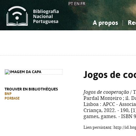
PT
EN
FR
A propos
Re
La Bibliographie Nationale
Simple
Connaissance, Information...
Connaissance, Information...
Avancée
Mes 
Sciences sociales...
Sciences sociales...
Arts, sport...
Arts, sport...
Jogos de co
TROUVER EN BIBLIOTHÈQUES
Jogos de cooperação
/ 
BNP
Pardal Monteiro ; il. D
PORBASE
Lisboa : APCC - Associ
Criança, 2022. - 190, [1]
games, games. - ISBN 
Lien persistant: http://id.