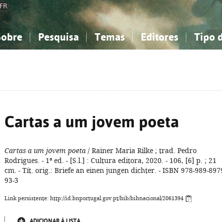
FR
Sobre
Pesquisa
Temas
Editores
Tipo 
obre a Bibliografia Nacional
imples
onhecimento, Informação...
onhecimento, Informação...
Combinada
A minha lista
Como utilizar
Filosofia, psicologia...
Filosofia, psicologia...
Perguntas frequente
iências sociais...
iências sociais...
Ciências exatas e naturais...
Ciências exatas e naturais...
rte, desporto...
rte, desporto...
Literatura, linguística...
Literatura, linguística...
Cartas a um jovem poeta
Cartas a um jovem poeta
/ Rainer Maria Rilke ; trad. Pedro
Rodrigues. - 1ª ed. - [S.l.] : Cultura editora, 2020. - 106, [6] p. ; 21
cm. - Tít. orig.: Briefe an einen jungen dichter. - ISBN 978-989-897
93-3
Link persistente: http://id.bnportugal.gov.pt/bib/bibnacional/2061394
ADICIONAR À LISTA