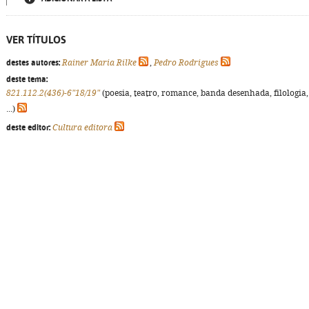
VER TÍTULOS
destes autores:
Rainer Maria Rilke
,
Pedro Rodrigues
deste tema:
821.112.2(436)-6"18/19"
(poesia, teatro, romance, banda desenhada, filologia,
...)
deste editor:
Cultura editora