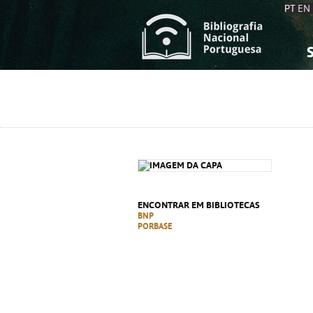
PT
EN
S
S
C
C
C
C
A
A
ENCONTRAR EM BIBLIOTECAS
BNP
PORBASE