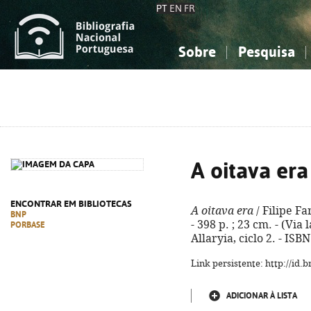
PT
EN
FR
Sobre
Pesquisa
Sobre a Bibliografia Nacional
Simples
Conhecimento, Informação...
Conhecimento, Informação...
Combinada
A
Ciências sociais...
Ciências sociais...
Arte, desporto...
Arte, desporto...
A oitava era
ENCONTRAR EM BIBLIOTECAS
A oitava era
/ Filipe Fa
BNP
- 398 p. ; 23 cm. - (Via
PORBASE
Allaryia, ciclo 2. - IS
Link persistente: http://id
ADICIONAR À LISTA