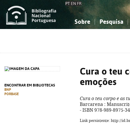
PT
EN
FR
Sobre
Pesquisa
Sobre a Bibliografia Nacional
Simples
Conhecimento, Informação...
Conhecimento, Informação...
Combinada
A
Ciências sociais...
Ciências sociais...
Arte, desporto...
Arte, desporto...
Cura o teu c
emoções
ENCONTRAR EM BIBLIOTECAS
BNP
PORBASE
Cura o teu corpo e as 
Barcarena : Manuscrito, 
- ISBN 978-989-8975-34
Link persistente: http://id