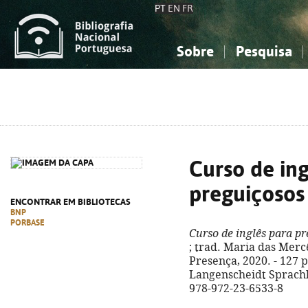
PT
EN
FR
Sobre
Pesquisa
Sobre a Bibliografia Nacional
Simples
Conhecimento, Informação...
Conhecimento, Informação...
Combinada
A
Ciências sociais...
Ciências sociais...
Arte, desporto...
Arte, desporto...
Curso de ing
preguiçosos
ENCONTRAR EM BIBLIOTECAS
BNP
PORBASE
Curso de inglês para p
; trad. Maria das Mercês
Presença, 2020. - 127 p. 
Langenscheidt Sprachk
978-972-23-6533-8