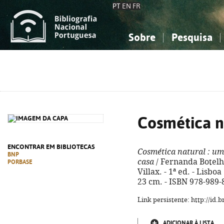
PT
EN
FR
Sobre
Pesquisa
Sobre a Bibliografia Nacional
Simples
Conhecimento, Informação...
Conhecimento, Informação...
Combinada
A
Ciências sociais...
Ciências sociais...
Arte, desporto...
Arte, desporto...
Cosmética n
ENCONTRAR EM BIBLIOTECAS
Cosmética natural
: um
BNP
casa
/ Fernanda Botelho
PORBASE
Villax. - 1ª ed. - Lisboa 
23 cm. - ISBN 978-989-
Link persistente: http://id
ADICIONAR À LISTA