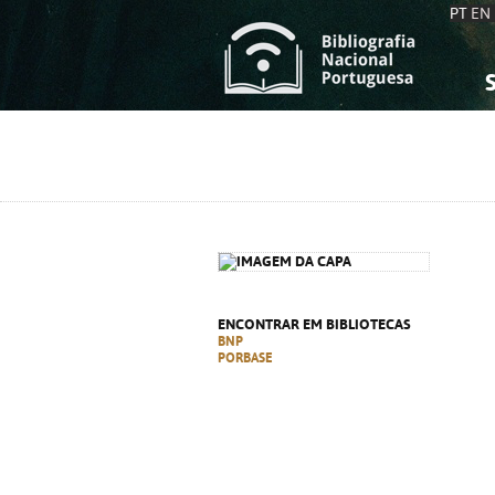
PT
EN
S
S
C
C
C
C
A
A
ENCONTRAR EM BIBLIOTECAS
BNP
PORBASE