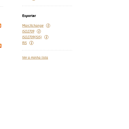
Exportar
MarcXchange
ISO2709
ISO2709(ISIS)
RIS
Ver a minha lista