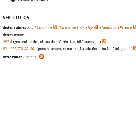
VER TÍTULOS
destes autores:
Scott Cawthon
,
Kira Breed Wrisley
,
Glenda de Oliveira
destes temas:
087.5
(generalidades, obras de referências, bibliotecas, ...)
821.111(73)-93"20"
(poesia, teatro, romance, banda desenhada, filologia, ...)
deste editor:
Presença