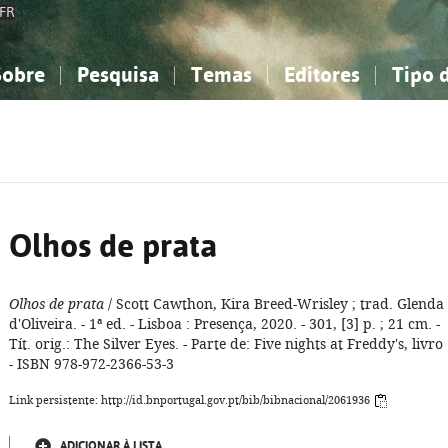
FR
Sobre
Pesquisa
Temas
Editores
Tipo 
obre a Bibliografia Nacional
imples
onhecimento, Informação...
onhecimento, Informação...
Combinada
A minha lista
Como utilizar
Filosofia, psicologia...
Filosofia, psicologia...
Perguntas frequente
iências sociais...
iências sociais...
Ciências exatas e naturais...
Ciências exatas e naturais...
rte, desporto...
rte, desporto...
Literatura, linguística...
Literatura, linguística...
Olhos de prata
Olhos de prata
/ Scott Cawthon, Kira Breed-Wrisley ; trad. Glenda
d'Oliveira. - 1ª ed. - Lisboa : Presença, 2020. - 301, [3] p. ; 21 cm. -
Tít. orig.: The Silver Eyes. - Parte de: Five nights at Freddy's, livro 
- ISBN 978-972-2366-53-3
Link persistente: http://id.bnportugal.gov.pt/bib/bibnacional/2061936
ADICIONAR À LISTA