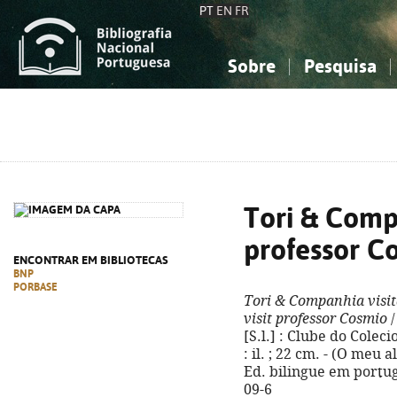
PT
EN
FR
Sobre
Pesquisa
Sobre a Bibliografia Nacional
Simples
Conhecimento, Informação...
Conhecimento, Informação...
Combinada
A
Ciências sociais...
Ciências sociais...
Arte, desporto...
Arte, desporto...
Tori & Comp
professor C
ENCONTRAR EM BIBLIOTECAS
BNP
PORBASE
Tori & Companhia visit
visit professor Cosmio
/
[S.l.] : Clube do Coleci
: il. ; 22 cm. - (O meu
Ed. bilingue em portug
09-6