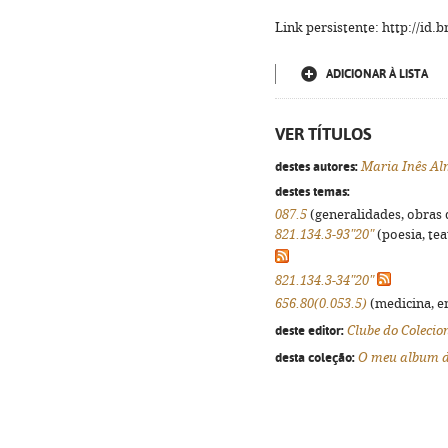
Link persistente: http://id
ADICIONAR À LISTA
VER TÍTULOS
destes autores:
Maria Inês Al
destes temas:
087.5
(generalidades, obras d
821.134.3-93"20"
(poesia, tea
821.134.3-34"20"
656.80(0.053.5)
(medicina, en
deste editor:
Clube do Colecio
desta coleção:
O meu album d