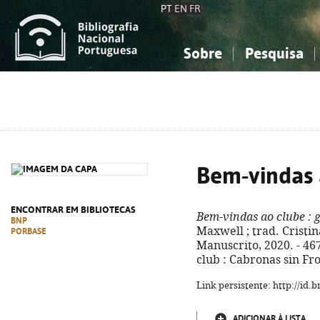
PT
EN
FR
Sobre
Pesquisa
Sobre a Bibliografia Nacional
Simples
Conhecimento, Informação...
Conhecimento, Informação...
Combinada
A
Ciências sociais...
Ciências sociais...
Arte, desporto...
Arte, desporto...
Bem-vindas 
ENCONTRAR EM BIBLIOTECAS
Bem-vindas ao clube
: 
BNP
Maxwell ; trad. Cristina
PORBASE
Manuscrito, 2020. - 467 
club : Cabronas sin Fr
Link persistente: http://id
ADICIONAR À LISTA