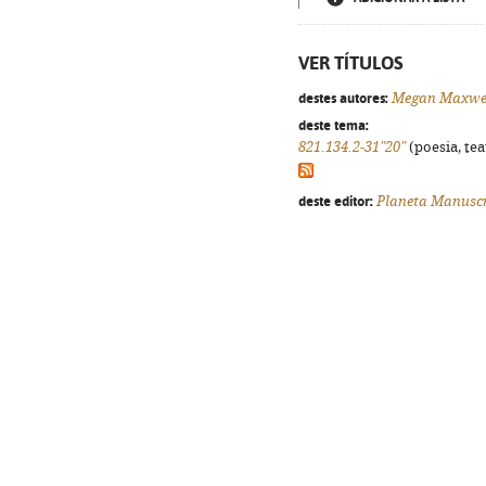
VER TÍTULOS
destes autores:
Megan Maxwe
deste tema:
821.134.2-31"20"
(poesia, tea
deste editor:
Planeta Manuscr